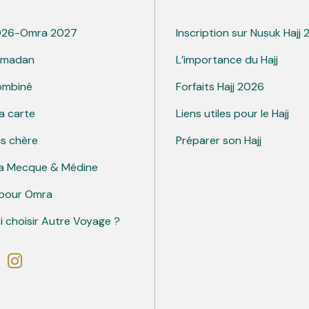
026-Omra 2027
Inscription sur Nusuk Hajj
amadan
L’importance du Hajj
ombiné
Forfaits Hajj 2026
a carte
Liens utiles pour le Hajj
s chère
Préparer son Hajj
La Mecque & Médine
pour Omra
 choisir Autre Voyage ?