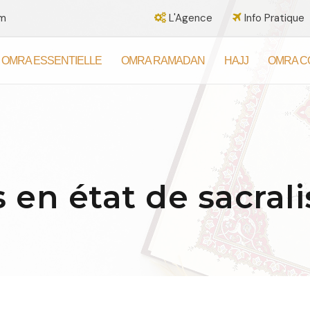
om
L'Agence
Info Pratique
OMRA ESSENTIELLE
OMRA RAMADAN
HAJJ
OMRA C
s en état de sacral