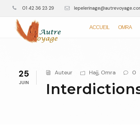
01 42 36 23 29
lepelerinage@autrevoyage.c
ACCUEIL
OMRA
25
Auteur
Hajj
,
Omra
0
JUIN
Interdiction