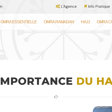
om
L'Agence
Info Pratique
OMRA ESSENTIELLE
OMRA RAMADAN
HAJJ
OMRA C
’IMPORTANCE
DU HA