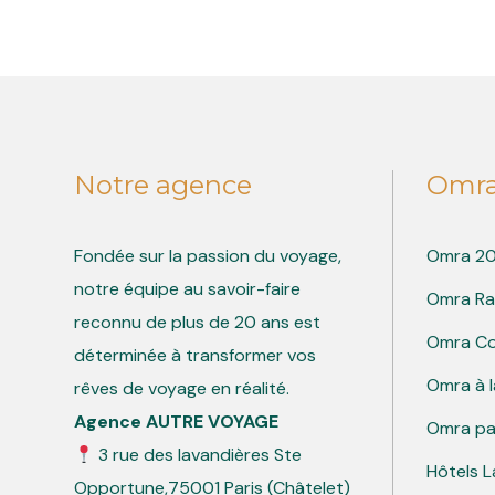
Notre agence
Omr
Fondée sur la passion du voyage,
Omra 2
notre équipe au savoir-faire
Omra R
reconnu de plus de 20 ans est
Omra C
déterminée à transformer vos
Omra à l
rêves de voyage en réalité.
Agence AUTRE VOYAGE
Omra pa
3 rue des lavandières Ste
Hôtels 
Opportune,75001 Paris
(Châtelet)