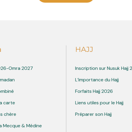
a
HAJJ
026-Omra 2027
Inscription sur Nusuk Hajj
amadan
L’importance du Hajj
ombiné
Forfaits Hajj 2026
a carte
Liens utiles pour le Hajj
s chère
Préparer son Hajj
La Mecque & Médine