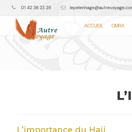
01 42 36 23 29
lepelerinage@autrevoyage.c
ACCUEIL
OMRA
L
L’importance du Hajj