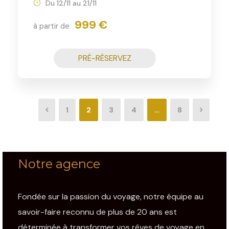
Du 12/11 au 21/11
999 €
à partir de
PRÉ-RÉSERVEZ
1
2
3
4
…
8
Notre agence
Fondée sur la passion du voyage, notre équipe au
savoir-faire reconnu de plus de 20 ans est
déterminée à transformer vos rêves de voyage en