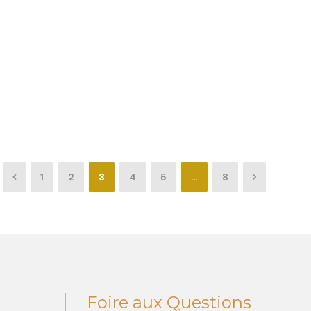
1
2
3
4
5
…
8
Foire aux Questions