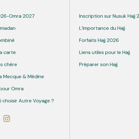
026-Omra 2027
Inscription sur Nusuk Hajj
amadan
L’importance du Hajj
ombiné
Forfaits Hajj 2026
a carte
Liens utiles pour le Hajj
s chère
Préparer son Hajj
La Mecque & Médine
pour Omra
 choisir Autre Voyage ?