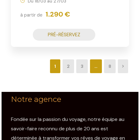
Du 18/03 au 27/03
1.290 €
à partir de
PRÉ-RÉSERVEZ
1
2
3
…
8
Notre agence
Fondée sur la passion du voyage, notre équipe au
savoir-faire reconnu de plus de 20 ans est
déterminée à transformer vos rêves de voyage en