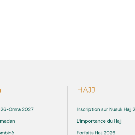
a
HAJJ
026-Omra 2027
Inscription sur Nusuk Hajj
amadan
L’importance du Hajj
ombiné
Forfaits Hajj 2026