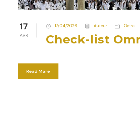
17
17/04/2026
Auteur
Omra
Check-list Omr
AVR
Read More