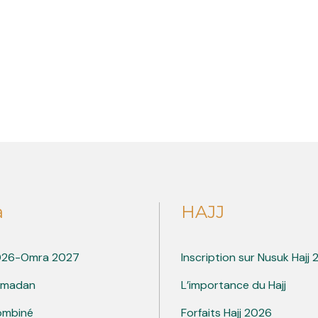
a
HAJJ
026-Omra 2027
Inscription sur Nusuk Hajj
amadan
L’importance du Hajj
ombiné
Forfaits Hajj 2026